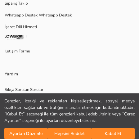
Sipariş Takip
Whatsapp Destek Whatsapp Destek
İşaret Dili Hizmeti
Ana Kumaş:
Menşei:
Satıcı:
Marka:
İletişim Formu
Cinsiyet:
Kalıp:
Kumaş:
Bel Fiti:
Yardım
Paça Fiti:
Kalınlık:
Sıkça Sorulan Sorular
Çerezler, içeriği ve reklamları kişiselleştirmek, sosyal medya
İade
özellikleri sağlamak ve trafiğimizi analiz etmek için kullanılmaktadır.
Site Haritası
“Kabul Et” seçeneği ile tüm çerezleri kabul edebilirsiniz veya “Çerez
Ayarları” seçeneği ile ayarları düzenleyebilirsiniz.
Bizi Takip Edin
Hediye Kartı Satın Al
Sepete Ekle
Ayarları Düzenle
Hepsini Reddet
Kabul Et