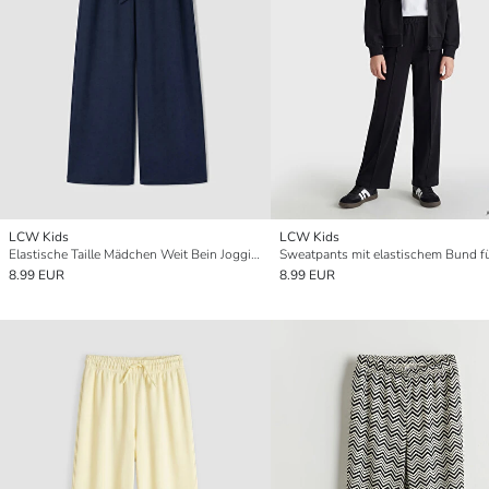
LCW Kids
LCW Kids
Elastische Taille Mädchen Weit Bein Jogginghose
8.99 EUR
8.99 EUR