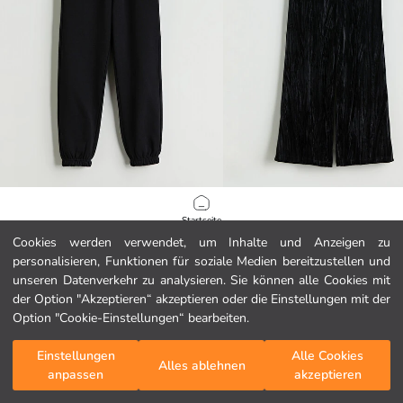
LCW Kids
LCW Kids
Startseite
Elastischer Bund Basic Sweatpants für Jungen
Cookies werden verwendet, um Inhalte und Anzeigen zu
10.99 EUR
9.99 EUR
personalisieren, Funktionen für soziale Medien bereitzustellen und
Kategorien
unseren Datenverkehr zu analysieren. Sie können alle Cookies mit
der Option "Akzeptieren“ akzeptieren oder die Einstellungen mit der
Mein Warenkorb
1
/
72
Option "Cookie-Einstellungen“ bearbeiten.
Einstellungen
Alle Cookies
Alles ablehnen
anpassen
akzeptieren