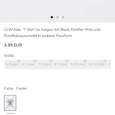
LCW Kids
T-Shirt für Jungen mit Black Panther-Print und
Rundhalsausschnitt in lockerer Passform
4,99 EUR
Größe:
5-6 Jahre
6-7 Jahre
7-8 Jahre
8-9 Jahre
9-10 Jahre
10-11 Jahre
11-1
Farbe:
Flieder