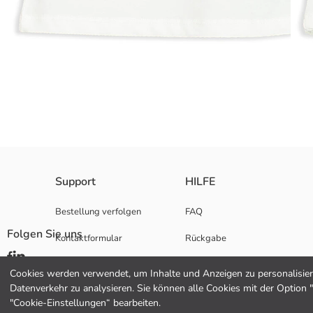
Support
HILFE
2.Stoff:
Hauptstoff:
Herkunftsland:
Bestellung verfolgen
FAQ
Verkäufer:
Folgen Sie uns
Kontaktformular
Rückgabe
Marke:
Geschlecht:
Hediye Kartı Satın Al
Fit:
Cookies werden verwendet, um Inhalte und Anzeigen zu personalisiere
Stoff:
Datenverkehr zu analysieren. Sie können alle Cookies mit der Option 
"Cookie-Einstellungen“ bearbeiten.