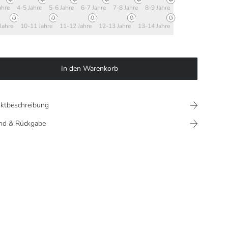
ahre
4-5 Jahre
5-6 Jahre
6-7 Jahre
7-8 Jahre
8-9 Jahre
Jahre
10-11 Jahre
11-12 Jahre
12-13 Jahre
13-14 Jahre
In den Warenkorb
ktbeschreibung
nd & Rückgabe