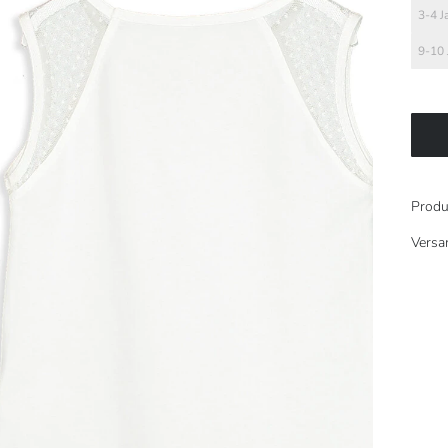
3-4 J
9-10 
Produ
Versa