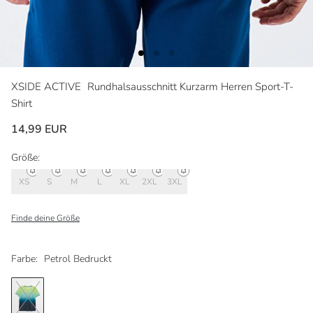
XSIDE ACTIVE
Rundhalsausschnitt Kurzarm Herren Sport-T-
Shirt
14,99 EUR
Größe:
XS
S
M
L
XL
2XL
3XL
Finde deine Größe
Farbe:
Petrol Bedruckt