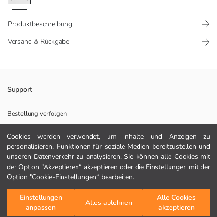
Produktbeschreibung
Versand & Rückgabe
Sein atmungsaktiver Stoff sorgt für ein komfortables und erfrischendes
Support
Sporterlebnis und gewährleistet optimale Luftzirkulation und
Bewegungsfreiheit.
Bestellung verfolgen
Kontaktformular
Cookies werden verwendet, um Inhalte und Anzeigen zu
personalisieren, Funktionen für soziale Medien bereitzustellen und
Hauptstoff:
unseren Datenverkehr zu analysieren. Sie können alle Cookies mit
Herkunftsland:
der Option "Akzeptieren“ akzeptieren oder die Einstellungen mit der
HILFE
Verkäufer:
Option "Cookie-Einstellungen“ bearbeiten.
Marke:
Geschlecht:
FAQ
Einstellungen
Alle Cookies
In den Warenkorb
Fit:
Alles ablehnen
anpassen
akzeptieren
Stoff:
Rückgabe