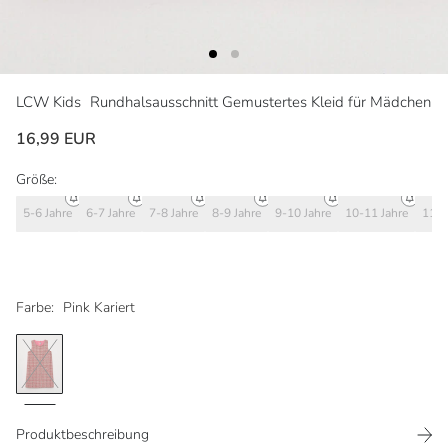
LCW Kids
Rundhalsausschnitt Gemustertes Kleid für Mädchen
16,99 EUR
Größe:
5-6 Jahre
6-7 Jahre
7-8 Jahre
8-9 Jahre
9-10 Jahre
10-11 Jahre
11-1
Farbe:
Pink Kariert
Produktbeschreibung