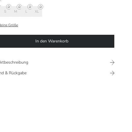
S
M
L
XL
deine Größe
In den Warenkorb
ktbeschreibung
nd & Rückgabe