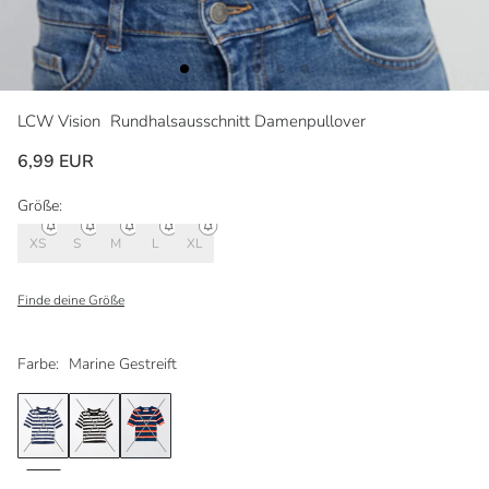
LCW Vision
Rundhalsausschnitt Damenpullover
6,99 EUR
Größe:
XS
S
M
L
XL
Finde deine Größe
Farbe:
Marine Gestreift