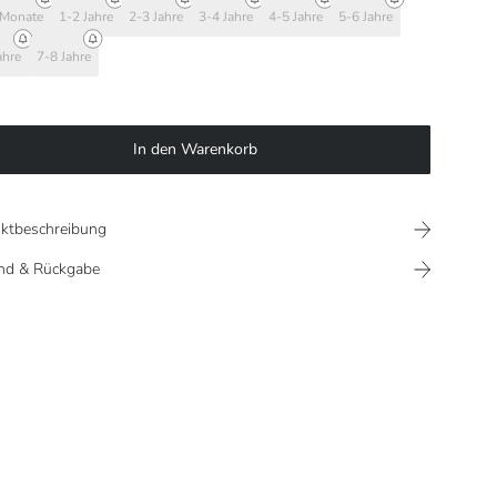
 Monate
1-2 Jahre
2-3 Jahre
3-4 Jahre
4-5 Jahre
5-6 Jahre
ahre
7-8 Jahre
In den Warenkorb
ktbeschreibung
nd & Rückgabe