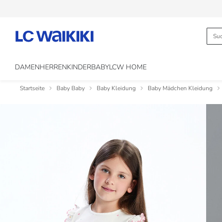
DAMEN
HERREN
KINDER
BABY
LCW HOME
Startseite
Baby Baby
Baby Kleidung
Baby Mädchen Kleidung