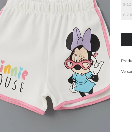
9-12
6-7 J
Produ
Versa