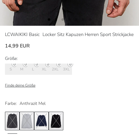
LCWAIKIKI Basic
Locker Sitz Kapuzen Herren Sport Strickjacke
14,99 EUR
Größe:
S
M
L
XL
2XL
3XL
Finde deine Größe
Farbe:
Anthrazit Mel