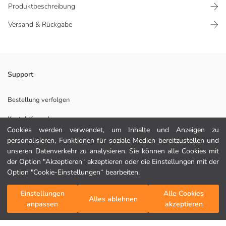
Produktbeschreibung
Versand & Rückgabe
Gerippte Knöchel und Saum unten
Support
Mit Reißverschluss
Taschen auf beiden Seiten
Bestellung verfolgen
Kontaktformular
Cookies werden verwendet, um Inhalte und Anzeigen zu
Hauptstoff:
personalisieren, Funktionen für soziale Medien bereitzustellen und
unseren Datenverkehr zu analysieren. Sie können alle Cookies mit
HILFE
Herkunftsland:
der Option "Akzeptieren“ akzeptieren oder die Einstellungen mit der
Verkäufer:
Option "Cookie-Einstellungen“ bearbeiten.
Marke:
FAQ
Geschlecht:
Einstellungen
Alle Cookies
In den Warenkorb
Alles ablehnen
Fit:
Rückgabe
anpassen
akzeptieren
Stoff:
Folgen Sie uns
Hediye Kartı Satın Al
Dicke: