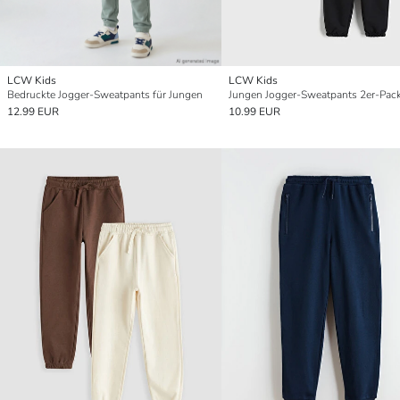
LCW Kids
LCW Kids
Bedruckte Jogger-Sweatpants für Jungen
Jungen Jogger-Sweatpants 2er-Pac
12.99 EUR
10.99 EUR