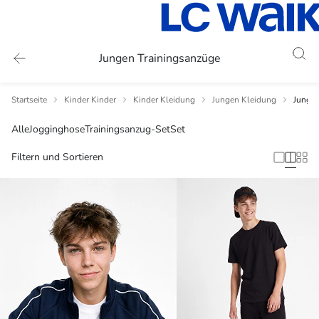
Jungen Trainingsanzüge
Startseite
Kinder Kinder
Kinder Kleidung
Jungen Kleidung
Jungen
Alle
Jogginghose
Trainingsanzug-Set
Set
Filtern und Sortieren