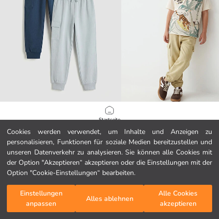
LCW Kids
LCW Kids
Startseite
Jungen Cargo-Taschen-Sweatpants 2er-Pack
Cookies werden verwendet, um Inhalte und Anzeigen zu
11.99 EUR
6.99 EUR
personalisieren, Funktionen für soziale Medien bereitzustellen und
Kategorien
unseren Datenverkehr zu analysieren. Sie können alle Cookies mit
der Option "Akzeptieren“ akzeptieren oder die Einstellungen mit der
Mein Warenkorb
1
/
104
Option "Cookie-Einstellungen“ bearbeiten.
Einstellungen
Alle Cookies
Alles ablehnen
anpassen
akzeptieren