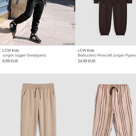
LCW Kids
LCW Kids
Jungen Jogger-Sweatpants
Bedrucktes Minecraft Jungen Pyjam
6.99 EUR
24.99 EUR