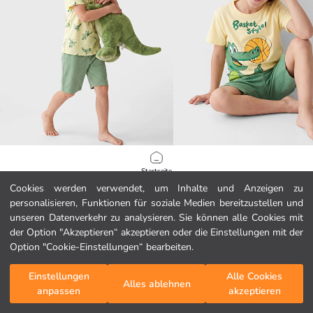
LCW Kids
LCW Kids
Startseite
Bedrucktes Jungen-Kurzes Pyjama-Set
Cookies werden verwendet, um Inhalte und Anzeigen zu
6.99 EUR
7.99 EUR
personalisieren, Funktionen für soziale Medien bereitzustellen und
Kategorien
unseren Datenverkehr zu analysieren. Sie können alle Cookies mit
der Option "Akzeptieren“ akzeptieren oder die Einstellungen mit der
Mein Warenkorb
1
/
83
Option "Cookie-Einstellungen“ bearbeiten.
Einstellungen
Alle Cookies
Alles ablehnen
anpassen
akzeptieren