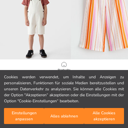
LCW Kids
LCW Kids
Startseite
Jungen Jeans-Latzhosen
Gestreifte Mädchen Capri
Cookies werden verwendet, um Inhalte und Anzeigen zu
19.99 EUR
8.99 EUR
personalisieren, Funktionen für soziale Medien bereitzustellen und
Kategorien
unseren Datenverkehr zu analysieren. Sie können alle Cookies mit
der Option "Akzeptieren“ akzeptieren oder die Einstellungen mit der
Mein Warenkorb
1
/
195
Option "Cookie-Einstellungen“ bearbeiten.
Einstellungen
Alle Cookies
Alles ablehnen
anpassen
akzeptieren