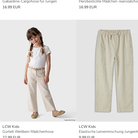
Gabardine-Cargohose für Jungen
Herzbestickte Mädchen-Jeanslatzh
16.99 EUR
16.99 EUR
LCW Kids
LCW Kids
Gürtelt Weitbein Mädchenhose
22.99 EUR
9.99 EUR