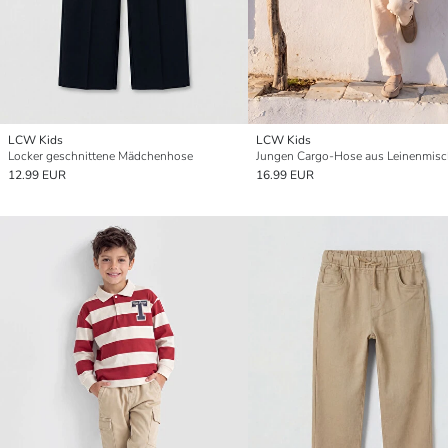
LCW Kids
LCW Kids
Locker geschnittene Mädchenhose
Jungen Cargo-Hose aus Leinenmis
12.99 EUR
16.99 EUR