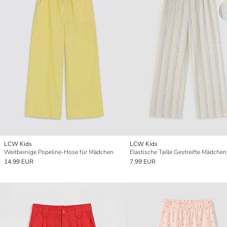
LCW Kids
LCW Kids
Weitbeinige Popeline-Hose für Mädchen
Elastische Taille Gestreifte Mädche
14.99 EUR
7.99 EUR