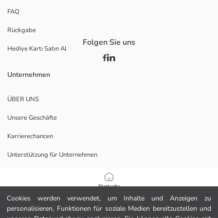
FAQ
Rückgabe
Folgen Sie uns
Hediye Kartı Satın Al
Unternehmen
ÜBER UNS
Unsere Geschäfte
Karrierechancen
Unterstützung für Unternehmen
Richtlinien
Startseite
Cookies werden verwendet, um Inhalte und Anzeigen zu
Datenschutzerklärung und Sicherheitspolitik
personalisieren, Funktionen für soziale Medien bereitzustellen und
Kategorien