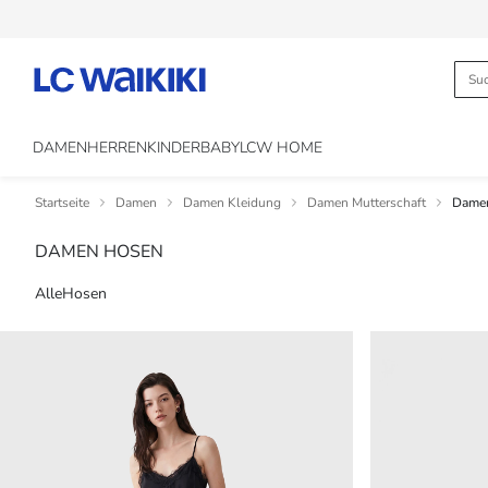
DAMEN
HERREN
KINDER
BABY
LCW HOME
Startseite
Damen
Damen Kleidung
Damen Mutterschaft
Dame
DAMEN HOSEN
Alle
Hosen