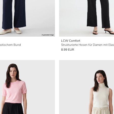
LCW Comfort
astischem Bund
Strukturierte Hosen für Damen mit El
8.99 EUR