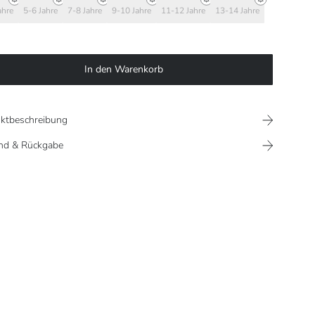
ahre
5-6 Jahre
7-8 Jahre
9-10 Jahre
11-12 Jahre
13-14 Jahre
In den Warenkorb
ktbeschreibung
nd & Rückgabe