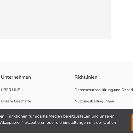
 einen bequemen Sitz und sorgt dank seines Baumwoll- und flexiblen Sto
Unternehmen
Richtlinien
ÜBER UNS
Datenschutzerklärung und Sicherh
Unsere Geschäfte
Nutzungsbedingungen
Karrierechancen
n, Funktionen für soziale Medien bereitzustellen und unseren
"Akzeptieren“ akzeptieren oder die Einstellungen mit der Option
Unterstützung für Unternehmen