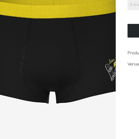
3-4 J
Produ
Versa