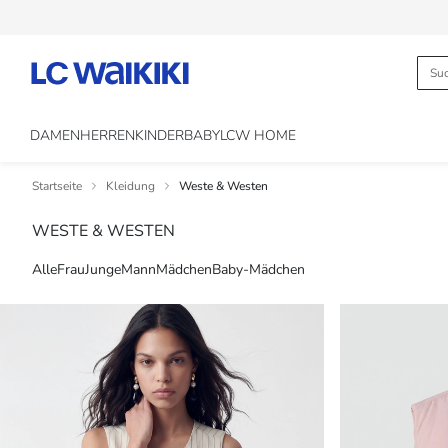
DAMEN
HERREN
KINDER
BABY
LCW HOME
Startseite
Kleidung
Weste & Westen
WESTE & WESTEN
Alle
Frau
Junge
Mann
Mädchen
Baby-Mädchen