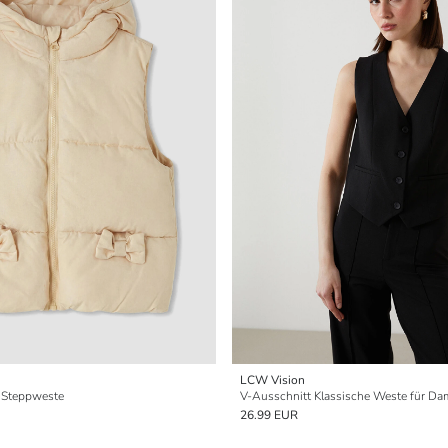
LCW Vision
 Steppweste
V-Ausschnitt Klassische Weste für D
26.99 EUR