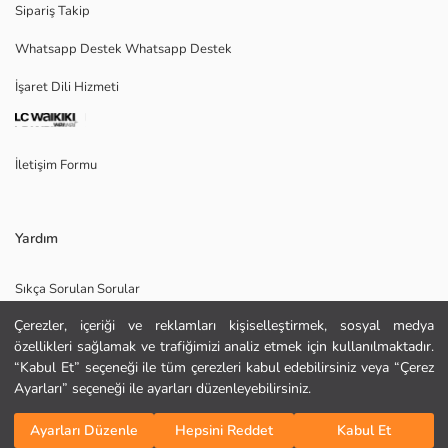
Sipariş Takip
Whatsapp Destek Whatsapp Destek
İşaret Dili Hizmeti
Ana Kumaş:
Astar:
Menşei:
Satıcı:
İletişim Formu
Marka:
Cinsiyet:
Kalıp:
Astar Detay:
Yardım
Kalınlık:
Uzunluk:
Sıkça Sorulan Sorular
Çerezler, içeriği ve reklamları kişiselleştirmek, sosyal medya
İade
özellikleri sağlamak ve trafiğimizi analiz etmek için kullanılmaktadır.
Site Haritası
“Kabul Et” seçeneği ile tüm çerezleri kabul edebilirsiniz veya “Çerez
Ayarları” seçeneği ile ayarları düzenleyebilirsiniz.
Bizi Takip Edin
Hediye Kartı Satın Al
Sepete Ekle
Ayarları Düzenle
Hepsini Reddet
Kabul Et