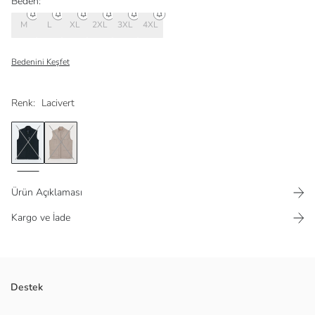
Beden:
M
L
XL
2XL
3XL
4XL
Bedenini Keşfet
Renk:
Lacivert
Ürün Açıklaması
Kargo ve İade
Dış tarafı sentetik kumaştan üretilen
Destek
Cep detaylı
Fermuar kapamalı