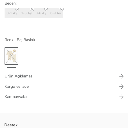
Beden:
0-1 Ay
1-3 Ay
3-6 Ay
6-9 Ay
Renk:
Bej Baskılı
Ürün Açıklaması
Kargo ve İade
Kampanyalar
Konforlu ve şık erkek bebek takımı baskılı interlok kumaştan üretilen
Destek