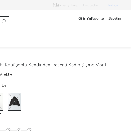
Sipariş Takip
Deutsche
Türkçe
Giriş Yap
Favorilerim
Sepetim
DE
Kapüşonlu Kendinden Desenli Kadın Şişme Mont
9 EUR
Bej
: