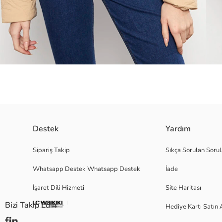
Kapitone desenli, kapüşonlu ve uzun kollu kadın şişme mont. Önden fermu
Destek
Yardım
Sipariş Takip
Sıkça Sorulan Sorul
Whatsapp Destek Whatsapp Destek
İade
Ana Kumaş:
Astar:
İşaret Dili Hizmeti
Site Haritası
Dolgu:
Menşei:
Bizi Takip Edin
Hediye Kartı Satın 
Satıcı:
Marka: