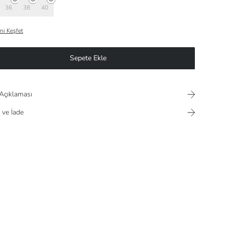
36
38
40
ni Keşfet
Sepete Ekle
Açıklaması
 ve İade