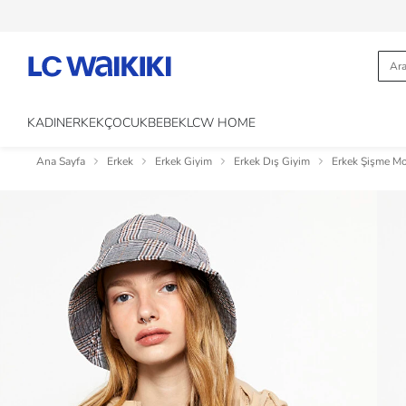
KADIN
ERKEK
ÇOCUK
BEBEK
LCW HOME
Ana Sayfa
Erkek
Erkek Giyim
Erkek Dış Giyim
Erkek Şişme M