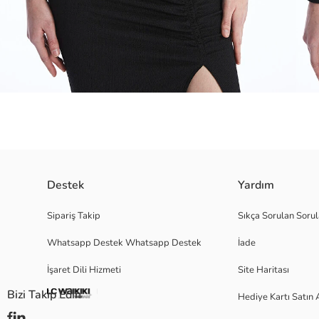
Gömlek yaka düz uzun kollu kadın bluz, zarif ve rahat bir görünüm sunan
Destek
Yardım
Sipariş Takip
Sıkça Sorulan Sorul
Whatsapp Destek Whatsapp Destek
İade
Ana Kumaş:
Menşei:
İşaret Dili Hizmeti
Site Haritası
Satıcı:
Marka:
Bizi Takip Edin
Hediye Kartı Satın 
Cinsiyet:
Kalıp: