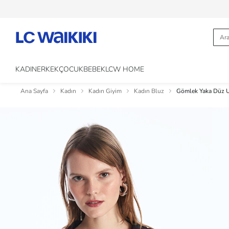
KADIN
ERKEK
ÇOCUK
BEBEK
LCW HOME
Ana Sayfa
Kadın
Kadın Giyim
Kadın Bluz
Gömlek Yaka Düz U