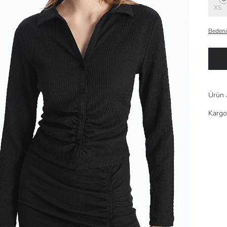
XS
Bedeni
Ürün 
Kargo