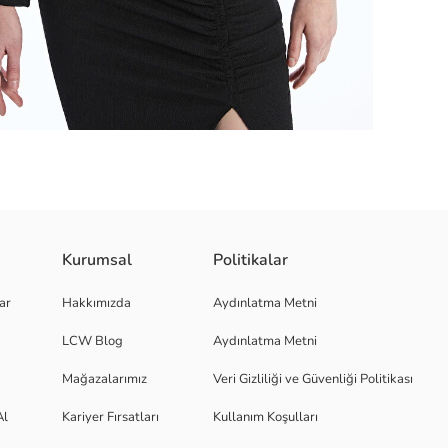
 raşel kumaştan üretilmiştir. Önden düğme kapamalı tasarımı, hem klasik
Kurumsal
Politikalar
ar
Hakkımızda
Aydınlatma Metni
LCW Blog
Aydınlatma Metni
Mağazalarımız
Veri Gizliliği ve Güvenliği Politikası
Al
Kariyer Fırsatları
Kullanım Koşulları