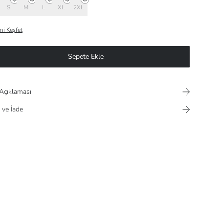
S
M
L
XL
2XL
ni Keşfet
Sepete Ekle
Açıklaması
 ve İade