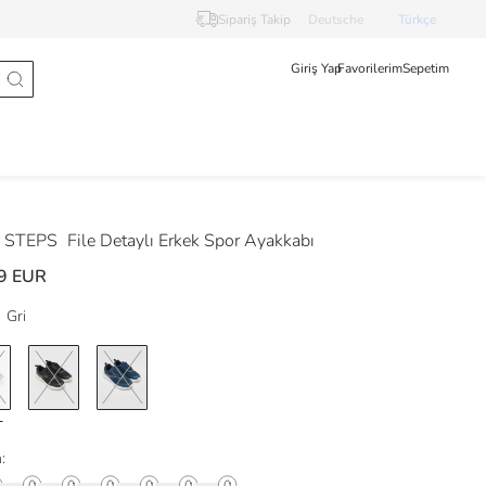
Sipariş Takip
Deutsche
Türkçe
Giriş Yap
Favorilerim
Sepetim
 STEPS
File Detaylı Erkek Spor Ayakkabı
9 EUR
Gri
: