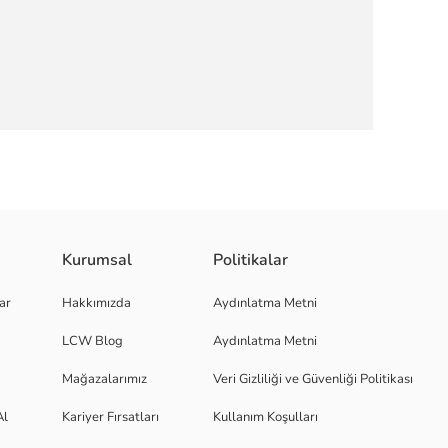
şekilde birleştirir. Şık tasarımı ve file detaylarıyla hem spor hem de günlü
Kurumsal
Politikalar
ar
Hakkımızda
Aydınlatma Metni
LCW Blog
Aydınlatma Metni
Mağazalarımız
Veri Gizliliği ve Güvenliği Politikası
Al
Kariyer Fırsatları
Kullanım Koşulları