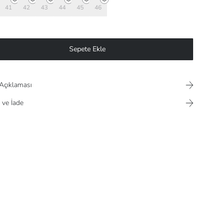
41
42
43
44
45
46
Sepete Ekle
Açıklaması
 ve İade