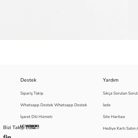
Bağcıklı file detaylı erkek spor ayakkabı, rahatlığı ve tarzı mükemmel bir 
Destek
Yardım
Menşei:
Satıcı:
Sipariş Takip
Sıkça Sorulan Sorul
Marka:
Whatsapp Destek Whatsapp Destek
İade
Cinsiyet:
Ayakkabı Kapanma Şekli:
İşaret Dili Hizmeti
Site Haritası
Bizi Takip Edin
Hediye Kartı Satın 