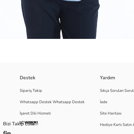
Bisiklet yaka düz uzun kollu bluz, viskoz karışımlı elyaftan üretilmiştir ve
Destek
Yardım
apoletli kol detayı bulunur.
Sipariş Takip
Sıkça Sorulan Sorul
Whatsapp Destek Whatsapp Destek
İade
Ana Kumaş:
İşaret Dili Hizmeti
Site Haritası
Menşei:
Satıcı:
Bizi Takip Edin
Hediye Kartı Satın 
Marka:
Cinsiyet: