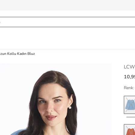
Uzun Kollu Kadın Bluz
LCW
10,9
Renk: