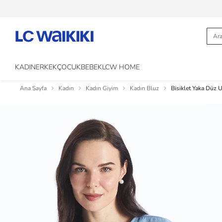
KADIN
ERKEK
ÇOCUK
BEBEK
LCW HOME
Ana Sayfa
Kadın
Kadın Giyim
Kadın Bluz
Bisiklet Yaka Düz 