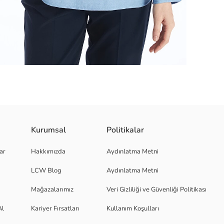
 yumuşak bir dokuya sahiptir.Hafif ve ince yapısı, düğme kapamalı yakası ile
Kurumsal
Politikalar
ar
Hakkımızda
Aydınlatma Metni
LCW Blog
Aydınlatma Metni
Mağazalarımız
Veri Gizliliği ve Güvenliği Politikası
Al
Kariyer Fırsatları
Kullanım Koşulları