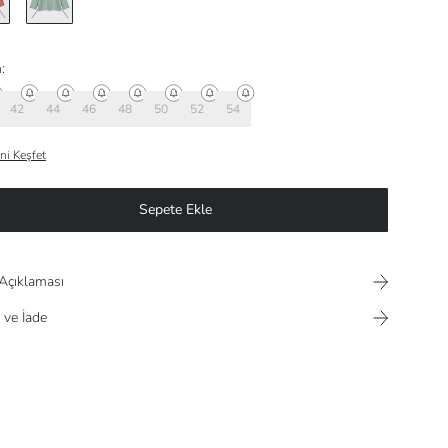
:
42
44
46
48
50
52
54
ni Keşfet
Sepete Ekle
Açıklaması
 ve İade