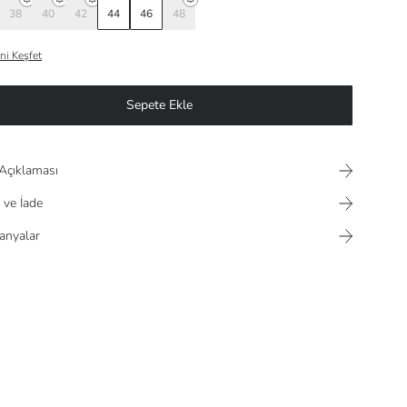
38
40
42
44
46
48
ni Keşfet
Sepete Ekle
Açıklaması
 ve İade
nyalar