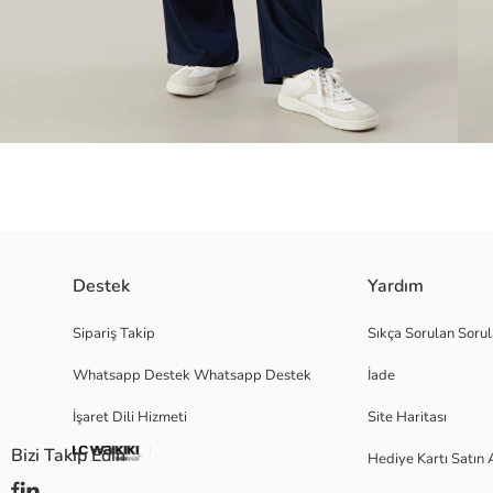
Beli lastikli kadın pantolon, günlük kullanım için ideal bir seçenektir. İk
Destek
Yardım
Sipariş Takip
Sıkça Sorulan Sorul
Whatsapp Destek Whatsapp Destek
İade
Ana Kumaş:
Menşei:
İşaret Dili Hizmeti
Site Haritası
Satıcı:
Marka:
Bizi Takip Edin
Hediye Kartı Satın 
Cinsiyet:
Kalıp: