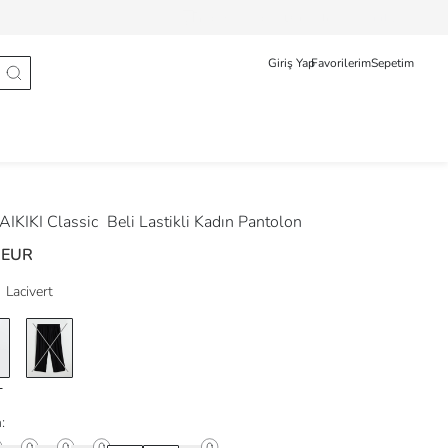
Sipariş Takip
Deutsche
Türkçe
Giriş Yap
Favorilerim
Sepetim
IKIKI Classic
Beli Lastikli Kadın Pantolon
 EUR
Lacivert
: