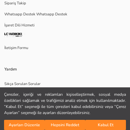
Sipariş Takip
Whatsapp Destek Whatsapp Destek
Ana Kumaş:
İşaret Dili Hizmeti
Menşei:
Satıcı:
Marka:
Cinsiyet:
İletişim Formu
Kalıp:
Kumaş:
Bel Fiti:
Paça Fiti:
Yardım
Kalınlık:
Sıkça Sorulan Sorular
Çerezler, içeriği ve reklamları kişiselleştirmek, sosyal medya
İade
özellikleri sağlamak ve trafiğimizi analiz etmek için kullanılmaktadır.
Site Haritası
“Kabul Et” seçeneği ile tüm çerezleri kabul edebilirsiniz veya “Çerez
Ayarları” seçeneği ile ayarları düzenleyebilirsiniz.
Bizi Takip Edin
Hediye Kartı Satın Al
Sepete Ekle
Ayarları Düzenle
Hepsini Reddet
Kabul Et
KURU TEMİZLEME YAPILAMAZ