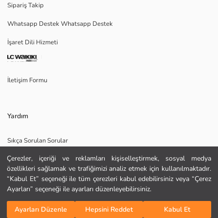
Sipariş Takip
Whatsapp Destek Whatsapp Destek
Ana Kumaş:
İşaret Dili Hizmeti
Menşei:
Satıcı:
Marka:
Cinsiyet:
İletişim Formu
Kalıp:
Kumaş:
Bel Fiti:
Paça Fiti:
Yardım
Kalınlık:
Sıkça Sorulan Sorular
Çerezler, içeriği ve reklamları kişiselleştirmek, sosyal medya
İade
özellikleri sağlamak ve trafiğimizi analiz etmek için kullanılmaktadır.
Site Haritası
“Kabul Et” seçeneği ile tüm çerezleri kabul edebilirsiniz veya “Çerez
Ayarları” seçeneği ile ayarları düzenleyebilirsiniz.
Bizi Takip Edin
Hediye Kartı Satın Al
Sepete Ekle
Ayarları Düzenle
Hepsini Reddet
Kabul Et
KURU TEMİZLEME YAPILAMAZ