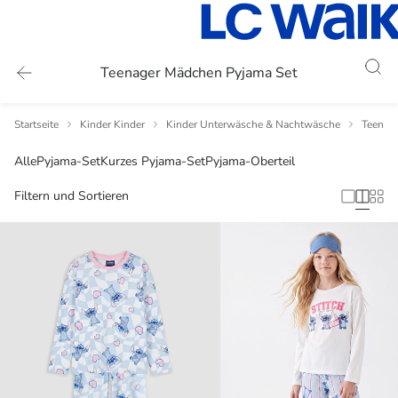
Teenager Mädchen Pyjama Set
Startseite
Kinder Kinder
Kinder Unterwäsche & Nachtwäsche
Teenag
Alle
Pyjama-Set
Kurzes Pyjama-Set
Pyjama-Oberteil
Filtern und Sortieren