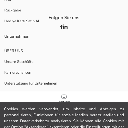
Rückgabe
Folgen Sie uns
Hediye Kartı Satın Al
Unternehmen
ÜBER UNS
Unsere Geschäfte
Karrierechancen
Unterstützung für Unternehmen
Richtlinien
Startseite
Cookies werden verwendet, um Inhalte und Anzeigen zu
Datenschutzerklärung und Sicherheitspolitik
personalisieren, Funktionen für soziale Medien bereitzustellen und
Kategorien
unseren Datenverkehr zu analysieren. Sie können alle Cookies mit
Nutzungsbedingungen
der Option "Akzeptieren“ akzeptieren oder die Einstellungen mit der
Mein Warenkorb