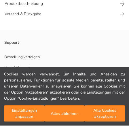
Produktbeschreibung
Versand & Rückgabe
Taille mit Gummizug und verstellbaren Schnüren
Support
Reißverschlusstaschen
Mit Streifen Aufdruck
Bestellung verfolgen
Knöchel mit Gummizug
Kontaktformular
Cookies werden verwendet, um Inhalte und Anzeigen zu
personalisieren, Funktionen für soziale Medien bereitzustellen und
Hauptstoff:
unseren Datenverkehr zu analysieren. Sie können alle Cookies mit
HILFE
Herkunftsland:
der Option "Akzeptieren“ akzeptieren oder die Einstellungen mit der
Verkäufer:
Option "Cookie-Einstellungen“ bearbeiten.
Marke:
FAQ
Geschlecht:
Einstellungen
Alle Cookies
In den Warenkorb
Alles ablehnen
Fit:
Rückgabe
anpassen
akzeptieren
Stoff:
Folgen Sie uns
Hediye Kartı Satın Al
Dicke: