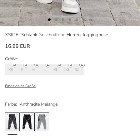
XSIDE
Schlank Geschnittene Herren-Jogginghose
16,99 EUR
Größe:
XS
S
M
L
XL
2XL
3XL
Finde deine Größe
Farbe:
Anthracite Melange