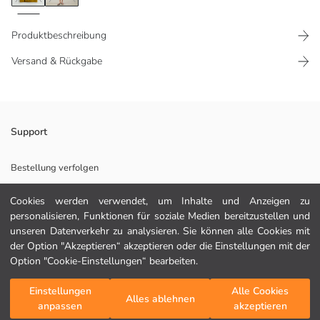
Produktbeschreibung
Versand & Rückgabe
Rock mit Metallschnalle, Drapierungsdetail und Schlitz.
Support
Bestellung verfolgen
Kontaktformular
Hauptstoff:
Cookies werden verwendet, um Inhalte und Anzeigen zu
Herkunftsland:
personalisieren, Funktionen für soziale Medien bereitzustellen und
Verkäufer:
unseren Datenverkehr zu analysieren. Sie können alle Cookies mit
Marke:
der Option "Akzeptieren“ akzeptieren oder die Einstellungen mit der
HILFE
Geschlecht:
Option "Cookie-Einstellungen“ bearbeiten.
Fit:
Fit Taille:
FAQ
Einstellungen
Alle Cookies
In den Warenkorb
Futter Detail:
Alles ablehnen
anpassen
akzeptieren
Länge:
Rückgabe