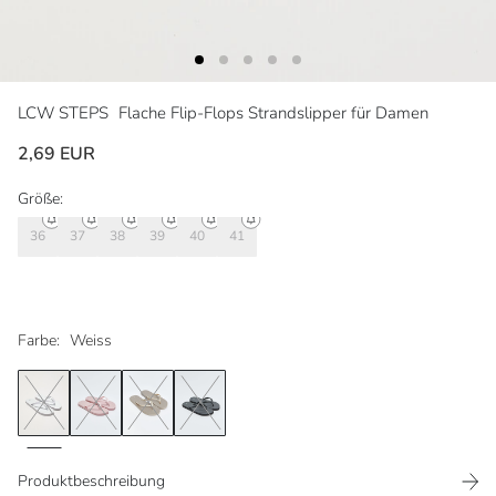
LCW STEPS
Flache Flip-Flops Strandslipper für Damen
2,69 EUR
Größe:
36
37
38
39
40
41
Farbe:
Weiss
Produktbeschreibung