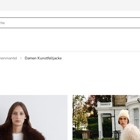
menmantel
Damen Kunstfelljacke