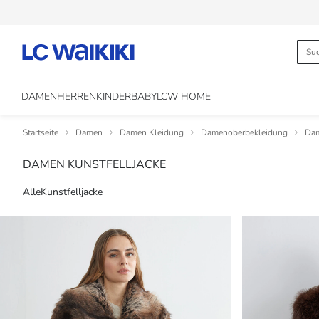
DAMEN
HERREN
KINDER
BABY
LCW HOME
Startseite
Damen
Damen Kleidung
Damenoberbekleidung
Da
DAMEN KUNSTFELLJACKE
Alle
Kunstfelljacke