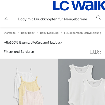
Body mit Druckknöpfen für Neugeborene
Startseite
Baby Baby
Baby Kleidung
Neugeborenen-Babykleidung
Alle
100% Baumwolle
Kurzarm
Multipack
Filtern und Sortieren