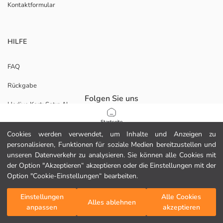
Kontaktformular
HILFE
FAQ
Rückgabe
Folgen Sie uns
Hediye Kartı Satın Al
Startseite
Unternehmen
Cookies werden verwendet, um Inhalte und Anzeigen zu
personalisieren, Funktionen für soziale Medien bereitzustellen und
Kategorien
unseren Datenverkehr zu analysieren. Sie können alle Cookies mit
ÜBER UNS
der Option "Akzeptieren“ akzeptieren oder die Einstellungen mit der
Mein Warenkorb
1
/
64
Unsere Geschäfte
Option "Cookie-Einstellungen“ bearbeiten.
Karrierechancen
Einstellungen
Alle Cookies
Alles ablehnen
anpassen
akzeptieren
Unterstützung für Unternehmen