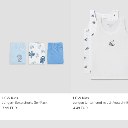
LCW Kids
LCW Kids
Jungen-Boxershorts 3er-Pack
7.99 EUR
4.49 EUR