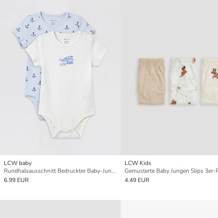
LCW baby
LCW Kids
Rundhalsausschnitt Bedruckter Baby-Jungen Druckknopf-Body 2er-Pack
Gemusterte Baby Jungen Slips 3er-
6.99 EUR
4.49 EUR