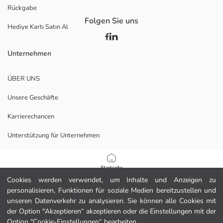
Rückgabe
Folgen Sie uns
Hediye Kartı Satın Al
Unternehmen
ÜBER UNS
Unsere Geschäfte
Karrierechancen
Unterstützung für Unternehmen
Richtlinien
Startseite
Cookies werden verwendet, um Inhalte und Anzeigen zu
Datenschutzerklärung und Sicherheitspolitik
personalisieren, Funktionen für soziale Medien bereitzustellen und
Kategorien
unseren Datenverkehr zu analysieren. Sie können alle Cookies mit
Nutzungsbedingungen
der Option "Akzeptieren“ akzeptieren oder die Einstellungen mit der
Mein Warenkorb
1
/
3
Option "Cookie-Einstellungen“ bearbeiten.