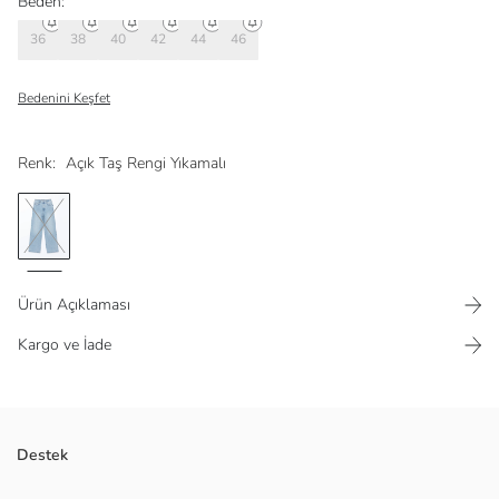
Beden:
36
38
40
42
44
46
Bedenini Keşfet
Renk:
Açık Taş Rengi Yıkamalı
Ürün Açıklaması
Kargo ve İade
Wideleg fit; bel ve basene oturan, sonrasında genişleyerek paçaya
Destek
doğru inen rahat bir kesime sahiptir. Günümüz trendini yansıtan casual
görünümü ile gün boyu konfor ve rahatlık sağlar.