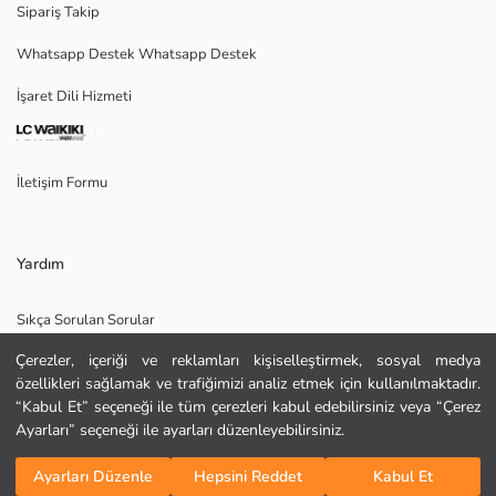
Sipariş Takip
Whatsapp Destek Whatsapp Destek
İşaret Dili Hizmeti
Ana Kumaş:
Menşei:
Satıcı:
Marka:
İletişim Formu
Cinsiyet:
Kalıp:
Kumaş:
Bel Fiti:
Yardım
Paça Fiti:
Kalınlık:
Sıkça Sorulan Sorular
Çerezler, içeriği ve reklamları kişiselleştirmek, sosyal medya
İade
özellikleri sağlamak ve trafiğimizi analiz etmek için kullanılmaktadır.
Site Haritası
“Kabul Et” seçeneği ile tüm çerezleri kabul edebilirsiniz veya “Çerez
Ayarları” seçeneği ile ayarları düzenleyebilirsiniz.
Bizi Takip Edin
Hediye Kartı Satın Al
Sepete Ekle
Ayarları Düzenle
Hepsini Reddet
Kabul Et