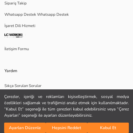
Sipariş Takip
Whatsapp Destek Whatsapp Destek
Ana Kumaş:
İşaret Dili Hizmeti
Menşei:
Satıcı:
Marka:
Cinsiyet:
İletişim Formu
Kalıp:
Kumaş:
Kalınlık:
Yardım
Sıkça Sorulan Sorular
Çerezler, içeriği ve reklamları kişiselleştirmek, sosyal medya
İade
özellikleri sağlamak ve trafiğimizi analiz etmek için kullanılmaktadır.
Site Haritası
“Kabul Et” seçeneği ile tüm çerezleri kabul edebilirsiniz veya “Çerez
Ayarları” seçeneği ile ayarları düzenleyebilirsiniz.
Bizi Takip Edin
Hediye Kartı Satın Al
KURU TEMİZLEME YAPILAMAZ
Sepete Ekle
YÜKSEK SICAKLIKTA ÜTÜLEYİNİZ
Ayarları Düzenle
Hepsini Reddet
Kabul Et
TAMBURLU KURUTMA YAPMAYINIZ