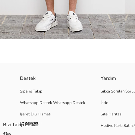
Beli lastikli ayarlanabilir ipli
Destek
Yardım
İki yandan cepli
Sipariş Takip
Sıkça Sorulan Sorul
Whatsapp Destek Whatsapp Destek
İade
Ana Kumaş:
İşaret Dili Hizmeti
Site Haritası
Menşei:
Satıcı:
Bizi Takip Edin
Hediye Kartı Satın 
Marka:
Cinsiyet: