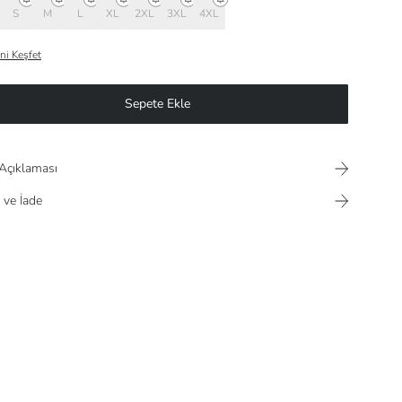
S
M
L
XL
2XL
3XL
4XL
ni Keşfet
Sepete Ekle
Açıklaması
 ve İade