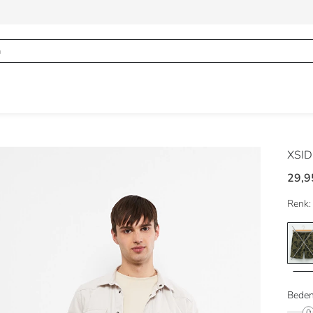
XSI
29,9
Renk:
Beden