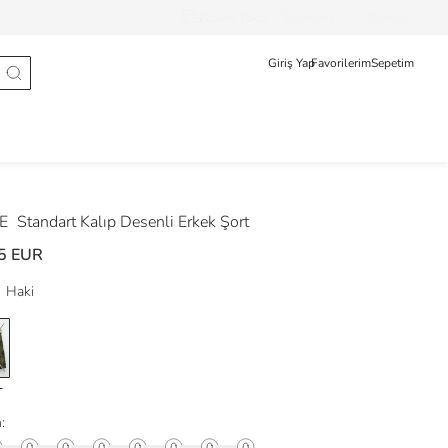
Sipariş Takip
Deutsche
Türkçe
Giriş Yap
Favorilerim
Sepetim
DE
Standart Kalıp Desenli Erkek Şort
5 EUR
Haki
: