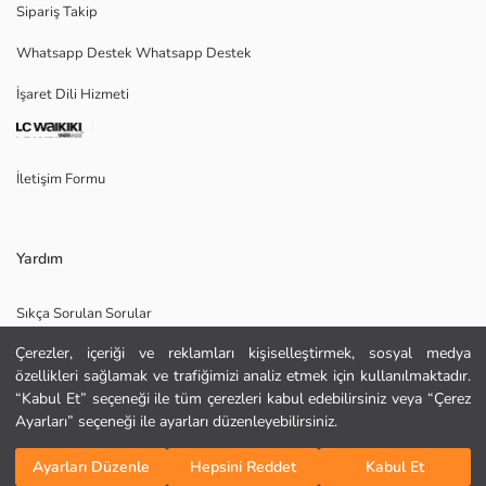
Ana Kumaş:
Sipariş Takip
Menşei:
Whatsapp Destek Whatsapp Destek
Satıcı:
Marka:
İşaret Dili Hizmeti
Cinsiyet:
Kalıp:
Bel Fiti:
Paça Fiti:
İletişim Formu
Kalınlık:
Yardım
Sıkça Sorulan Sorular
Çerezler, içeriği ve reklamları kişiselleştirmek, sosyal medya
İade
özellikleri sağlamak ve trafiğimizi analiz etmek için kullanılmaktadır.
Site Haritası
KURU TEMİZLEME YAPILAMAZ
“Kabul Et” seçeneği ile tüm çerezleri kabul edebilirsiniz veya “Çerez
DÜŞÜK SICAKLIKTA ÜTÜLEYİNİZ
Ayarları” seçeneği ile ayarları düzenleyebilirsiniz.
Bizi Takip Edin
Hediye Kartı Satın Al
TAMBURLU KURUTMA YAPMAYINIZ
Sepete Ekle
AĞARTICI KULLANMAYINIZ
Ayarları Düzenle
Hepsini Reddet
Kabul Et
MAKSİMUM 30 °C SICAKLIKTA YIKAYINIZ