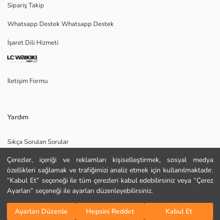
Sipariş Takip
Whatsapp Destek Whatsapp Destek
Ana Kumaş:
İşaret Dili Hizmeti
Menşei:
Satıcı:
Marka:
Cinsiyet:
İletişim Formu
Kalıp:
Kumaş:
Kalınlık:
Bel Fiti:
Yardım
Sıkça Sorulan Sorular
Çerezler, içeriği ve reklamları kişiselleştirmek, sosyal medya
İade
özellikleri sağlamak ve trafiğimizi analiz etmek için kullanılmaktadır.
Site Haritası
“Kabul Et” seçeneği ile tüm çerezleri kabul edebilirsiniz veya “Çerez
Ayarları” seçeneği ile ayarları düzenleyebilirsiniz.
Bizi Takip Edin
Hediye Kartı Satın Al
Sepete Ekle
KURU TEMİZLEME YAPILAMAZ
Ayarları Düzenle
Hepsini Reddet
Kabul Et
DÜŞÜK SICAKLIKTA ÜTÜLEYİNİZ