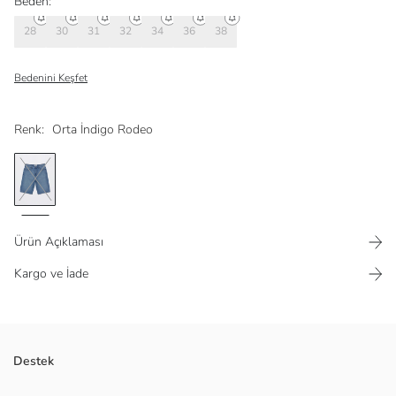
Beden:
28
30
31
32
34
36
38
Bedenini Keşfet
Renk:
Orta İndigo Rodeo
Ürün Açıklaması
Kargo ve İade
Pamuklu karışımlı esnek jean kumaştan üretilmiş. 5 Cepli tasarımıyla
Destek
pratik kullanım sağlar.