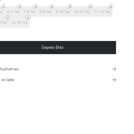
aş
6-7 Yaş
7-8 Yaş
8-9 Yaş
9-10 Yaş
10-11 Yaş
11-12 Yaş
 Yaş
13-14 Yaş
Sepete Ekle
Açıklaması
 ve İade