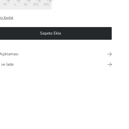
M
L
XL
2XL
3XL
ni Keşfet
Sepete Ekle
Açıklaması
 ve İade