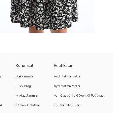
niz.
Kurumsal
Politikalar
 sunar. Kare yakasıyla tarzınızı tamamlayabilirsiniz.
ar
Hakkımızda
Aydınlatma Metni
LCW Blog
Aydınlatma Metni
Mağazalarımız
Veri Gizliliği ve Güvenliği Politikası
Al
Kariyer Fırsatları
Kullanım Koşulları