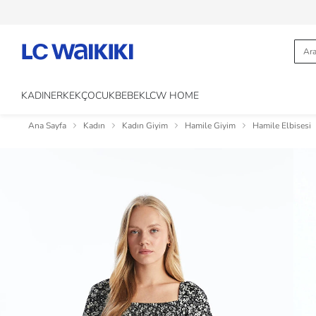
KADIN
ERKEK
ÇOCUK
BEBEK
LCW HOME
Ana Sayfa
Kadın
Kadın Giyim
Hamile Giyim
Hamile Elbisesi