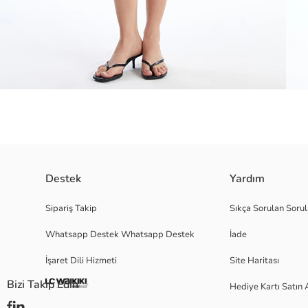
Hamile giyime uygundur. Hamilelikte ve sonrasında rahatça kullanabilirsi
Destek
Yardım
Çiçekli deseni ve dar kesimiyle öne çıkan bu kadın elbise, şık bir görünüm
Sipariş Takip
Sıkça Sorulan Sorul
Whatsapp Destek Whatsapp Destek
İade
Ana Kumaş:
İşaret Dili Hizmeti
Site Haritası
Menşei:
Satıcı:
Bizi Takip Edin
Hediye Kartı Satın 
Marka:
Cinsiyet: