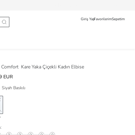
Sipariş Takip
Deutsche
Türkçe
Giriş Yap
Favorilerim
Sepetim
 Comfort
Kare Yaka Çiçekli Kadın Elbise
9 EUR
Siyah Baskılı
: