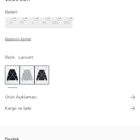
Beden:
S
M
L
XL
2XL
3XL
Bedenini Keşfet
Renk:
Lacivert
Ürün Açıklaması
Kargo ve İade
Sweatshirt kumaştan üretilmiş olup rahatlık ve stil sunar. Kapüşonlu
Destek