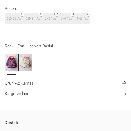
Beden:
12-18 Ay
18-24 Ay
2-3 Yaş
3-4 Yaş
4-5 Yaş
Renk:
Canlı Lacivert Baskılı
Ürün Açıklaması
Kargo ve İade
Su ve rüzgar geçirmez
Destek
Sırta asılabilir askılar