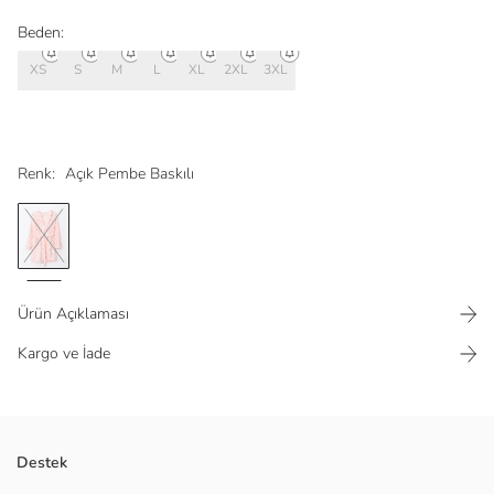
Beden:
XS
S
M
L
XL
2XL
3XL
Renk:
Açık Pembe Baskılı
Ürün Açıklaması
Kargo ve İade
Önde çift cepli
Destek
Beli kendi kumaşından bağlamalı