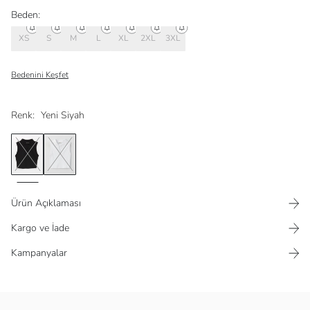
Beden:
XS
S
M
L
XL
2XL
3XL
Bedenini Keşfet
Renk:
Yeni Siyah
Ürün Açıklaması
Kargo ve İade
Kampanyalar