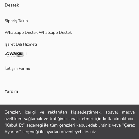
Polo yaka, kolsuz kadın crop atlet, %100 pamuklu penye kumaştan
Destek
üretilmiştir. Ekstra dar kalıplıdır.
Sipariş Takip
Whatsapp Destek Whatsapp Destek
Ana Kumaş:
İşaret Dili Hizmeti
Menşei:
Satıcı:
Marka:
Cinsiyet:
İletişim Formu
Kalıp:
Kumaş:
Kalınlık:
Uzunluk:
Yardım
Sıkça Sorulan Sorular
Çerezler, içeriği ve reklamları kişiselleştirmek, sosyal medya
özellikleri sağlamak ve trafiğimizi analiz etmek için kullanılmaktadır.
İade
“Kabul Et” seçeneği ile tüm çerezleri kabul edebilirsiniz veya “Çerez
Site Haritası
Ayarları” seçeneği ile ayarları düzenleyebilirsiniz.