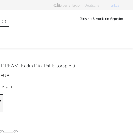
Sipariş Takip
Deutsche
Türkçe
Giriş Yap
Favorilerim
Sepetim
 DREAM
Kadın Düz Patik Çorap 5'li
 EUR
Sıyah
: