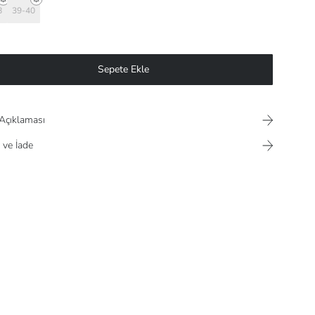
8
39-40
Sepete Ekle
Açıklaması
 ve İade