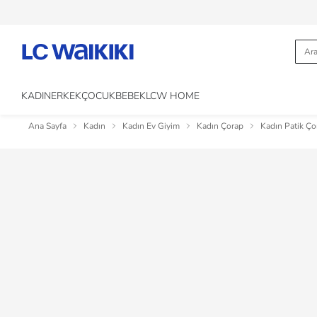
KADIN
ERKEK
ÇOCUK
BEBEK
LCW HOME
Ana Sayfa
Kadın
Kadın Ev Giyim
Kadın Çorap
Kadın Patik Ço