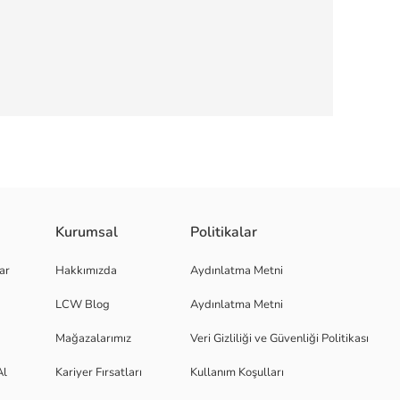
r dokuya sahiptir. Düz, sade tasarımıyla doğal bir görünüm sunar ve 5 çif
Kurumsal
Politikalar
ar
Hakkımızda
Aydınlatma Metni
LCW Blog
Aydınlatma Metni
Mağazalarımız
Veri Gizliliği ve Güvenliği Politikası
Al
Kariyer Fırsatları
Kullanım Koşulları