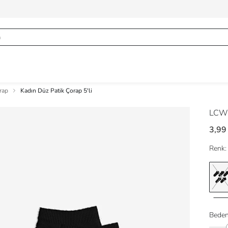
rap
Kadın Düz Patik Çorap 5'li
LCW
3,99
Renk:
Beden