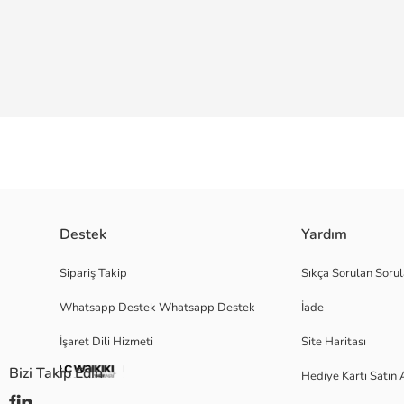
Pamuk karışımlı elyaftan üretilen patik çoraplar, yumuşak ve konforlu bi
Destek
Yardım
Ana Kumaş Sıyah:
Menşei:
Sipariş Takip
Sıkça Sorulan Sorul
Satıcı:
Whatsapp Destek Whatsapp Destek
İade
Marka:
Cinsiyet:
İşaret Dili Hizmeti
Site Haritası
Paket İçeriği:
Kalınlık:
Bizi Takip Edin
Hediye Kartı Satın 