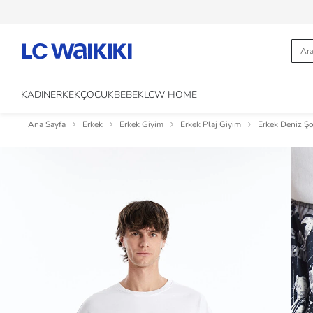
KADIN
ERKEK
ÇOCUK
BEBEK
LCW HOME
Ana Sayfa
Erkek
Erkek Giyim
Erkek Plaj Giyim
Erkek Deniz Şo