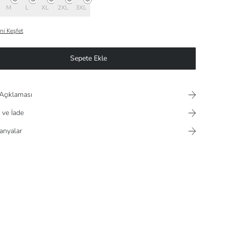
M
L
XL
2XL
3XL
ni Keşfet
Sepete Ekle
Açıklaması
 ve İade
nyalar