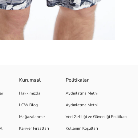
ve iki yandan cepleriyle kullanışlı bir tasarıma sahiptir. Hem plajda hem d
Kurumsal
Politikalar
ar
Hakkımızda
Aydınlatma Metni
LCW Blog
Aydınlatma Metni
Mağazalarımız
Veri Gizliliği ve Güvenliği Politikası
Al
Kariyer Fırsatları
Kullanım Koşulları