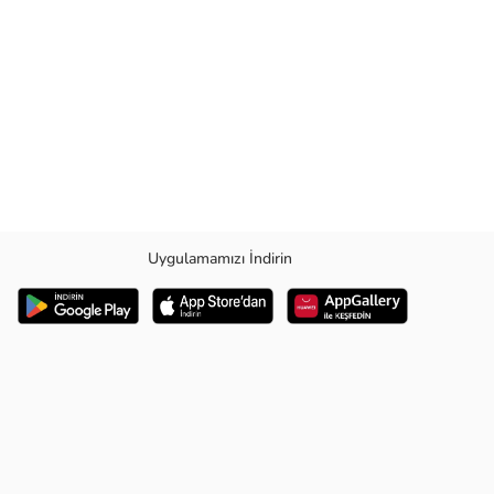
Uygulamamızı İndirin
e havuzda stil sahibi olmak için ideal bir seçimdir.