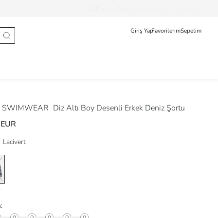
Sipariş Takip
Deutsche
Türkçe
Giriş Yap
Favorilerim
Sepetim
 SWIMWEAR
Diz Altı Boy Desenli Erkek Deniz Şortu
 EUR
Lacivert
: