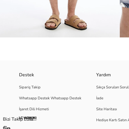
Desenli mikrofiber kumaş, hafif ve suya dayanıklıdır. Beli bağlama detayı 
Destek
Yardım
Sipariş Takip
Sıkça Sorulan Sorul
Whatsapp Destek Whatsapp Destek
İade
Ana Kumaş:
Astar:
İşaret Dili Hizmeti
Site Haritası
Menşei:
Satıcı:
Bizi Takip Edin
Hediye Kartı Satın 
Marka:
Cinsiyet: