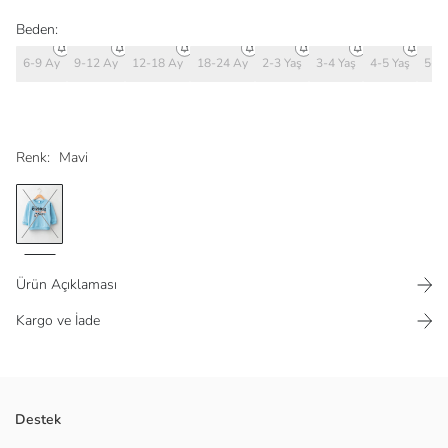
Beden:
6-9 Ay
9-12 Ay
12-18 Ay
18-24 Ay
2-3 Yaş
3-4 Yaş
4-5 Yaş
5-6 
Renk:
Mavi
Ürün Açıklaması
Kargo ve İade
Manşetleri ve etek ucu ribanalı
Destek
Pamuklu sweatshirt kumaşından