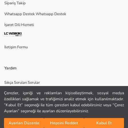
Sipariş Takip
Whatsapp Destek Whatsapp Destek
İşaret Dili Hizmeti
Ana Kumaş:
Menşei:
Satıcı:
Marka:
İletişim Formu
Cinsiyet:
Kalıp:
Paça Fiti:
Kalınlık:
Yardım
Uzunluk:
Sıkça Sorulan Sorular
Çerezler, içeriği ve reklamları kişiselleştirmek, sosyal medya
İade
özellikleri sağlamak ve trafiğimizi analiz etmek için kullanılmaktadır.
Site Haritası
“Kabul Et” seçeneği ile tüm çerezleri kabul edebilirsiniz veya “Çerez
Ayarları” seçeneği ile ayarları düzenleyebilirsiniz.
Bizi Takip Edin
Hediye Kartı Satın Al
Sepete Ekle
Ayarları Düzenle
Hepsini Reddet
Kabul Et
KURU TEMİZLEME YAPILAMAZ