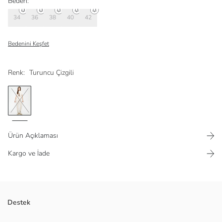
Beden:
34
36
38
40
42
Bedenini Keşfet
Renk:
Turuncu Çizgili
Ürün Açıklaması
Kargo ve İade
İki yandan cepli
Destek
Kıvırmalı paça
Arka beli lastikli